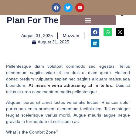
Skip
F
T
Y
How To Create A Productivity
a
w
o
to
c
i
u
content
Plan For The Year?
e
t
t
b
t
u
o
e
b
o
r
e
August 31, 2025
Mozzam
k
August 31, 2025
Pellentesque diam volutpat commodo sed egestas. Tellus
elementum sagittis vitae et leo duis ut diam quam. Eleifend
donec pretium vulputate sapien nec sagittis aliquam malesuada
bibendum.
At risus viverra adipiscing at in tellus
. Duis at
tellus at urna condimentum mattis pellentesque.
Aliquam purus sit amet luctus venenatis lectus. Rhoncus dolor
purus non enim praesent elementum facilisis leo. Tellus integer
feugiat scelerisque varius morbi. Augue mauris augue neque
gravida in fermentum et sollicitudin ac.
What Is the Comfort Zone?