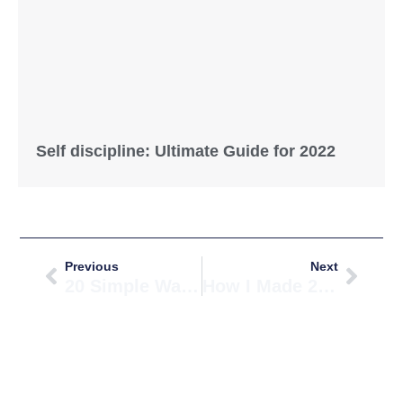
Self discipline: Ultimate Guide for 2022
Prev
Next
Previous
Next
20 Simple Ways You Can Step Out Of Your Comfort Zone
How I Made 200 New Friends In One Year