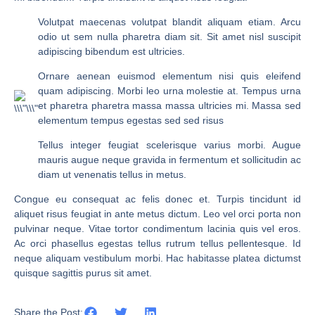
Volutpat maecenas volutpat blandit aliquam etiam. Arcu
odio ut sem nulla pharetra diam sit. Sit amet nisl suscipit
adipiscing bibendum est ultricies.
Ornare aenean euismod elementum nisi quis eleifend
quam adipiscing. Morbi leo urna molestie at. Tempus urna
et pharetra pharetra massa massa ultricies mi. Massa sed
elementum tempus egestas sed sed risus
Tellus integer feugiat scelerisque varius morbi. Augue
mauris augue neque gravida in fermentum et sollicitudin ac
diam ut venenatis tellus in metus.
Congue eu consequat ac felis donec et. Turpis tincidunt id
aliquet risus feugiat in ante metus dictum. Leo vel orci porta non
pulvinar neque. Vitae tortor condimentum lacinia quis vel eros.
Ac orci phasellus egestas tellus rutrum tellus pellentesque. Id
neque aliquam vestibulum morbi. Hac habitasse platea dictumst
quisque sagittis purus sit amet.
Share the Post: