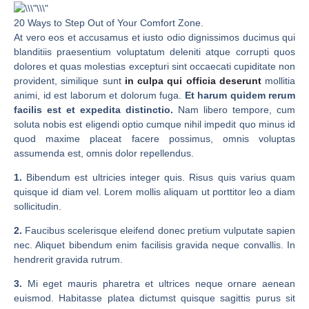
20 Ways to Step Out of Your Comfort Zone.
At vero eos et accusamus et iusto odio dignissimos ducimus qui
blanditiis praesentium voluptatum deleniti atque corrupti quos
dolores et quas molestias excepturi sint occaecati cupiditate non
provident, similique sunt
in culpa qui officia deserunt
mollitia
animi, id est laborum et dolorum fuga.
Et harum quidem rerum
facilis est et expedita distinctio.
Nam libero tempore, cum
soluta nobis est eligendi optio cumque nihil impedit quo minus id
quod maxime placeat facere possimus, omnis voluptas
assumenda est, omnis dolor repellendus.
1.
Bibendum est ultricies integer quis. Risus quis varius quam
quisque id diam vel. Lorem mollis aliquam ut porttitor leo a diam
sollicitudin.
2.
Faucibus scelerisque eleifend donec pretium vulputate sapien
nec. Aliquet bibendum enim facilisis gravida neque convallis. In
hendrerit gravida rutrum.
3.
Mi eget mauris pharetra et ultrices neque ornare aenean
euismod. Habitasse platea dictumst quisque sagittis purus sit